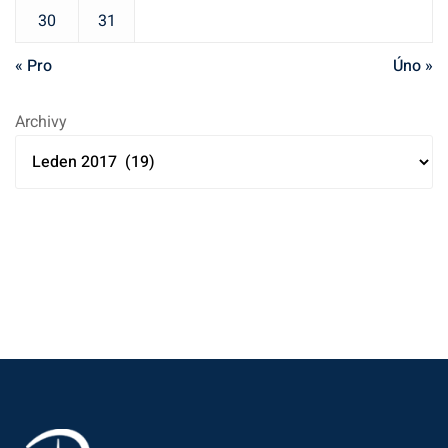
ě
30
31
v
k
« Pro
Úno »
ů
Archivy