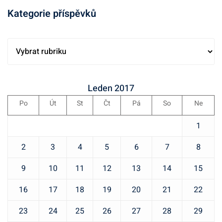
a
f
h
a
s
Kategorie příspěvků
o
l
s
e
n
e
e
f
t
d
f
K
o
s
á
o
a
n
i
v
n
t
t
z
á
t
e
Leden 2017
s
e
n
s
g
i
.
í
Po
Út
St
Čt
Pá
So
Ne
i
o
z
z
r
1
e
e
i
.
.
e
2
3
4
5
6
7
8
p
9
10
11
12
13
14
15
ř
í
16
17
18
19
20
21
22
s
23
24
25
26
27
28
29
p