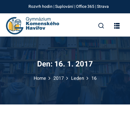
Skip
Rozvrh hodin
|
Suplování
|
Office 365
|
Strava
to
Sign in
Sign up
content
Sign in
Don’t have an account?
Sign up
Den:
16. 1. 2017
Home
2017
Leden
16
Lost your password?
Remember me