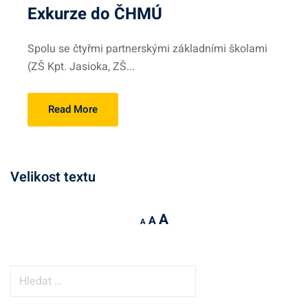
Exkurze do ČHMÚ
Spolu se čtyřmi partnerskými základními školami
(ZŠ Kpt. Jasioka, ZŠ...
Read More
Velikost textu
I
A
R
A
D
A
n
e
e
c
s
c
r
e
V
r
e
t
y
e