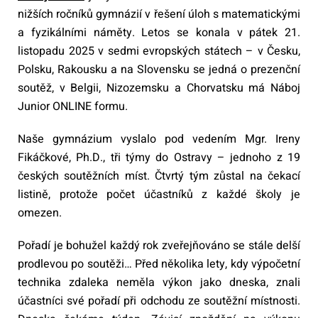
nižších ročníků gymnázií v řešení úloh s matematickými
a fyzikálními náměty. Letos se konala v pátek 21.
listopadu 2025 v sedmi evropských státech – v Česku,
Polsku, Rakousku a na Slovensku se jedná o prezenční
soutěž, v Belgii, Nizozemsku a Chorvatsku má Náboj
Junior ONLINE formu.
Naše gymnázium vyslalo pod vedením Mgr. Ireny
Fikáčkové, Ph.D., tři týmy do Ostravy – jednoho z 19
českých soutěžních míst. Čtvrtý tým zůstal na čekací
listině, protože počet účastníků z každé školy je
omezen.
Pořadí je bohužel každý rok zveřejňováno se stále delší
prodlevou po soutěži… Před několika lety, kdy výpočetní
technika zdaleka neměla výkon jako dneska, znali
účastníci své pořadí při odchodu ze soutěžní místnosti.