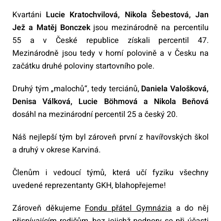
Kvartáni
Lucie Kratochvilová, Nikola Šebestová, Jan
Jež a Matěj Bonczek
jsou mezinárodně na percentilu
55 a v České republice získali percentil 47.
Mezinárodně jsou tedy v horní polovině a v Česku na
začátku druhé poloviny startovního pole.
Druhý tým „malochů“, tedy terciánů,
Daniela Valošková,
Denisa Válková, Lucie Böhmová
a Nikola Beňová
dosáhl na mezinárodní percentil 25 a český 20.
Náš nejlepší tým byl zároveň první z havířovských škol
a druhý v okrese Karviná.
Členům i vedoucí týmů, která učí fyziku všechny
uvedené reprezentanty GKH, blahopřejeme!
Zároveň děkujeme
Fondu přátel Gymnázia
a do něj
přispívajícím rodičům, bez jejichž podpory se při účasti