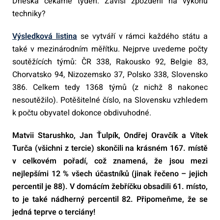
Dneska čekáme týden. Závisí zpoždění na výkonu
techniky?
Výsledková listina
se vytváří v rámci každého státu a
také v mezinárodním měřítku. Nejprve uvedeme počty
soutěžících týmů: ČR 338, Rakousko 92, Belgie 83,
Chorvatsko 94, Nizozemsko 37, Polsko 338, Slovensko
386. Celkem tedy 1368 týmů (z nichž 8 nakonec
nesoutěžilo). Potěšitelné číslo, na Slovensku vzhledem
k počtu obyvatel dokonce obdivuhodné.
Matvii Starushko, Jan Ťulpík, Ondřej Oravčík a Vítek
Turča (všichni z tercie) skončili na krásném 167. místě
v celkovém pořadí, což znamená, že jsou mezi
nejlepšími 12 % všech účastníků (jinak řečeno – jejich
percentil je 88). V domácím žebříčku obsadili 61. místo,
to je také nádherný percentil 82. Připomeňme, že se
jedná teprve o terciány!