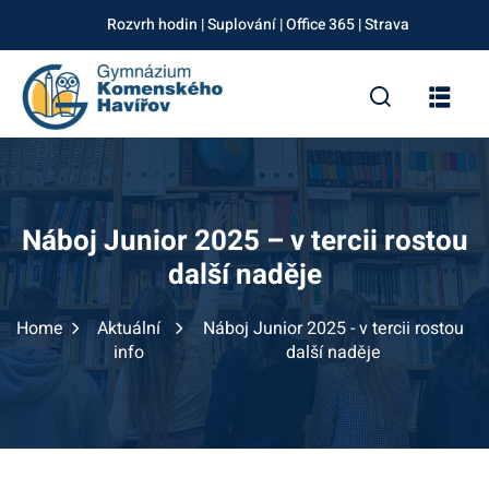
Rozvrh hodin
|
Suplování
|
Office 365
|
Strava
Sign in
Sign up
Sign in
Don’t have an account?
Sign up
Náboj Junior 2025 – v tercii rostou
další naděje
Home
Aktuální
Náboj Junior 2025 - v tercii rostou
info
další naděje
Lost your password?
Remember me