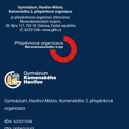
Gymnázium, Havířov-Město, Komenského 2, příspěvková
organizace
IČO
: 62331558
IZO
: 000601543