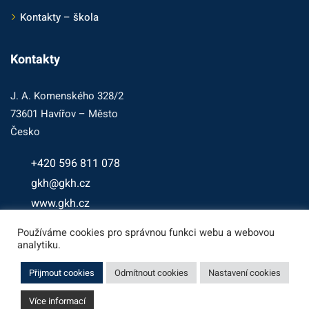
Kontakty – škola
Kontakty
J. A. Komenského 328/2
73601 Havířov – Město
Česko
+420 596 811 078
gkh@gkh.cz
www.gkh.cz
ID datové schránky
: nccfxj7
Používáme cookies pro správnou funkci webu a webovou
analytiku.
Přijmout cookies
Odmítnout cookies
Nastavení cookies
Více informací