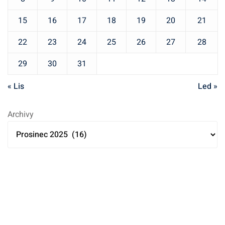
e
p
15
16
17
18
19
20
21
ř
í
22
23
24
25
26
27
28
s
29
30
31
p
ě
« Lis
Led »
v
k
Archivy
ů