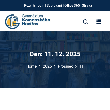
Skip
Rozvrh hodin
|
Suplování
|
Office 365
|
Strava
to
Sign in
Sign up
content
Sign in
Don’t have an account?
Sign up
Den:
11. 12. 2025
Home
2025
Prosinec
11
Lost your password?
Remember me