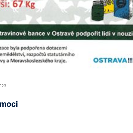
023
omoci