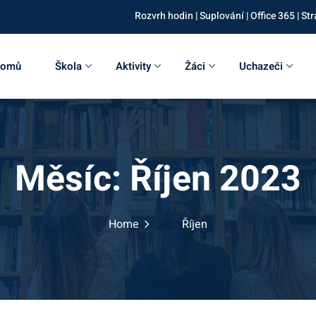
Rozvrh hodin
|
Suplování
|
Office 365
|
Str
omů
Škola
Aktivity
Žáci
Uchazeči
Sign in
Sign up
Měsíc:
Říjen 2023
Sign in
Don’t have an account?
Sign up
Home
Říjen
2023