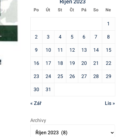
s
Říjen 2023
e
s
n
g
i
.
Po
Út
St
Čt
Pá
So
Ne
i
í
o
z
z
r
1
e
e
i
.
.
2
3
4
5
6
7
8
e
p
9
10
11
12
13
14
15
ř
í
16
17
18
19
20
21
22
s
23
24
25
26
27
28
29
p
ě
30
31
v
k
« Zář
Lis »
ů
Archivy