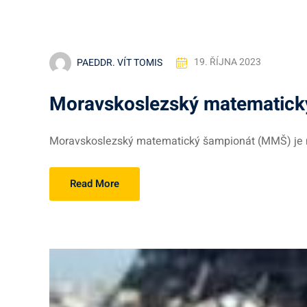
PAEDDR. VÍT TOMIS
19. ŘÍJNA 2023
Moravskoslezský matematick
Moravskoslezský matematický šampionát (MMŠ) je m
Read More